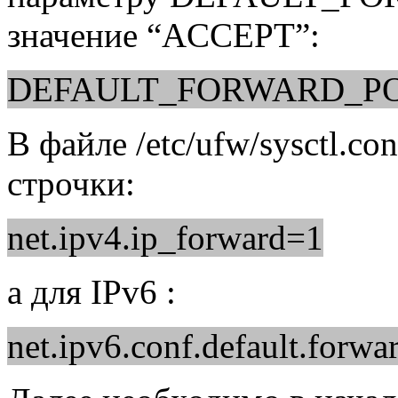
значение “ACCEPT”:
DEFAULT_FORWARD_PO
В файле /etc/ufw/sysctl.c
строчки:
net.ipv4.ip_forward=1
а для IPv6 :
net.ipv6.conf.default.forw