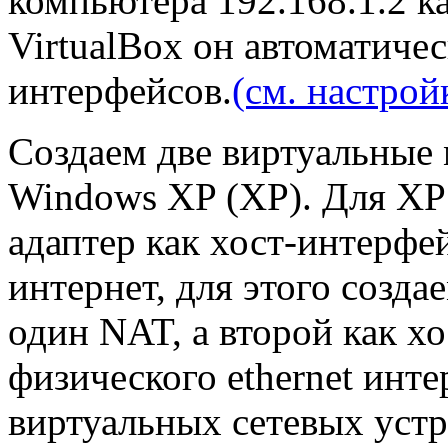
компьютера 192.168.1.2 ка
VirtualBox он автоматичес
интерфейсов.
(см. настрой
Создаем две виртуальные
Windows XP (XP). Для XP
адаптер как хост-интерфе
интернет, для этого созда
один NAT, а второй как хо
физического ethernet инт
виртуальных сетевых уст