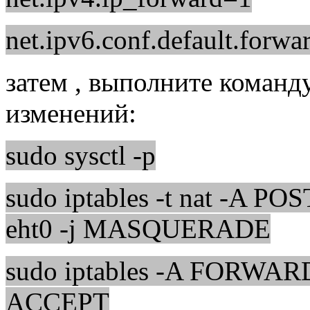
net.ipv6.conf.default.forw
затем , выполните команду
изменений:
sudo sysctl -p
sudo iptables -t nat -A P
eht0 -j MASQUERADE
sudo iptables -A FORWARD 
ACCEPT