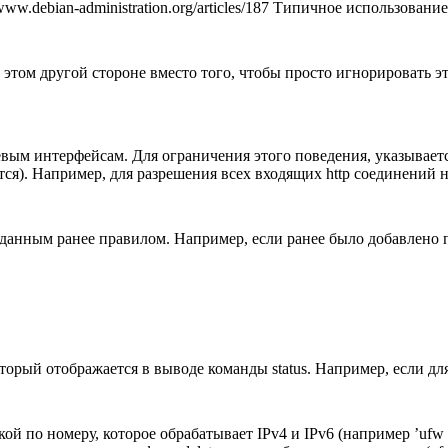
ww.debian-administration.org/articles/187 Типичное использование
этом другой стороне вместо того, чтобы просто игнорировать это
тевым интерфейсам. Для ограничения этого поведения, указы
я). Например, для разрешения всех входящих http соединений на
озданным ранее правилом. Например, если ранее было добавлено 
орый отображается в выводе команды status. Например, если для
ой по номеру, которое обрабатывает IPv4 и IPv6 (например ’ufw a