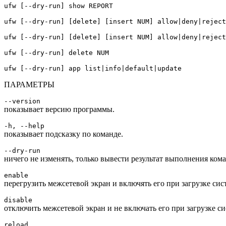
ufw [--dry-run] show REPORT
ufw [--dry-run] [delete] [insert NUM] allow|deny|reject
ufw [--dry-run] [delete] [insert NUM] allow|deny|reject
ufw [--dry-run] delete NUM
ufw [--dry-run] app list|info|default|update
ПАРАМЕТРЫ
--version
показывает версию программы.
-h, --help
показывает подсказку по команде.
--dry-run
ничего не изменять, только вывести результат выполнения ком
enable
перегрузить межсетевой экран и включять его при загрузке сис
disable
отключить межсетевой экран и не включать его при загрузке с
reload