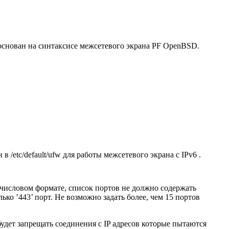
 основан на синтаксисе межсетевого экрана PF OpenBSD.
в /etc/default/ufw для работы межсетевого экрана с IPv6 .
 числовом формате, список портов не должно содержать
о ’443’ порт. Не возможно задать более, чем 15 портов
 будет запрещать соединения с IP адресов которые пытаются