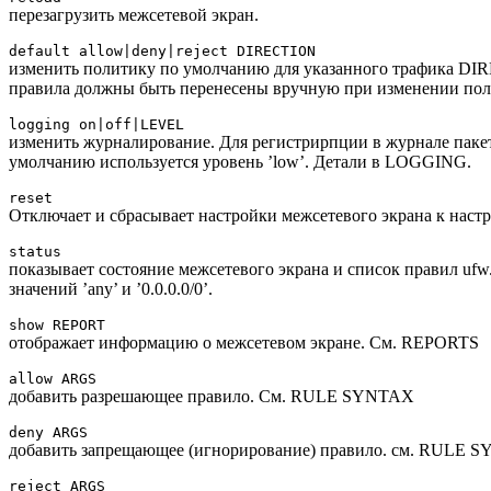
перезагрузить межсетевой экран.
default allow|deny|reject DIRECTION
изменить политику по умолчанию для указанного трафика DIR
правила должны быть перенесены вручную при изменении пол
logging on|off|LEVEL
изменить журналирование. Для регистрирпции в журнале паке
умолчанию используется уровень ’low’. Детали в LOGGING.
reset
Отключает и сбрасывает настройки межсетевого экрана к нас
status
показывает состояние межсетевого экрана и список правил uf
значений ’any’ и ’0.0.0.0/0’.
show REPORT
отображает информацию о межсетевом экране. См. REPORTS
allow ARGS
добавить разрешающее правило. См. RULE SYNTAX
deny ARGS
добавить запрещающее (игнорирование) правило. см. RULE 
reject ARGS