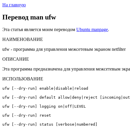
На главную
Перевод man ufw
Эта статья является моим переводом
Ubuntu manpage
.
НАИМЕНОВАНИЕ
ufw - программа для управления межсетевым экраном netfilter
ОПИСАНИЕ
Эта программа предназначена для управления межсетевым экран
ИСПОЛЬЗОВАНИЕ
ufw [--dry-run] enable|disable|reload
ufw [--dry-run] default allow|deny|reject [incoming|out
ufw [--dry-run] logging on|off|LEVEL
ufw [--dry-run] reset
ufw [--dry-run] status [verbose|numbered]