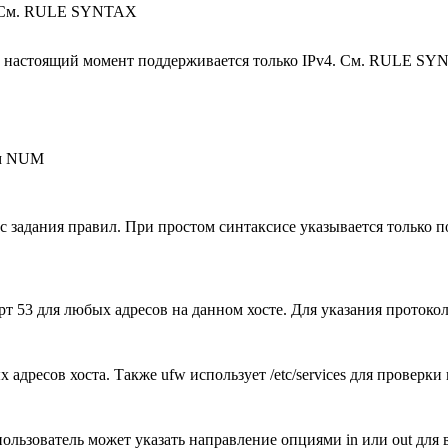
о. См. RULE SYNTAX
. В настоящий момент поддерживается только IPv4. См. RULE S
ом NUM
с задания правил. При простом синтаксисе указывается только 
т 53 для любых адресов на данном хосте. Для указания протокола,
х адресов хоста. Также ufw использует /etc/services для провер
ользователь может указать направление опциями in или out для 