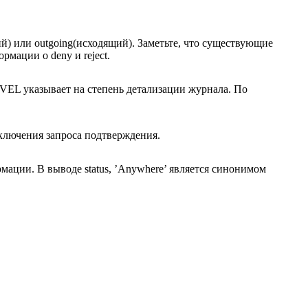
 или outgoing(исходящий). Заметьте, что существующие
ации о deny и reject.
EL указывает на степень детализации журнала. По
ключения запроса подтверждения.
ации. В выводе status, ’Anywhere’ является синонимом