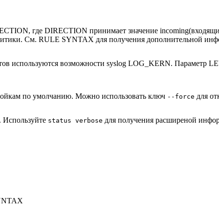
ECTION, где DIRECTION принимает значение incoming(входящий)
итики. См. RULE SYNTAX для получения дополнительной информ
тов используются возможности syslog LOG_KERN. Параметр LEV
тройкам по умолчанию. Можно использовать ключ
для от
--force
w. Используйте
для получения расширеной информ
status verbose
SYNTAX