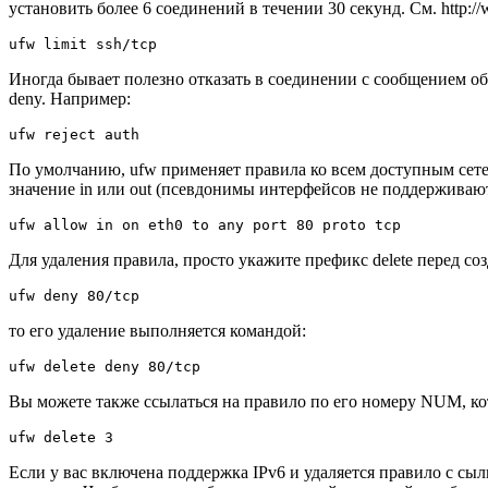
установить более 6 соединений в течении 30 секунд. См. http://w
ufw limit ssh/tcp
Иногда бывает полезно отказать в соединении с сообщением об 
deny. Например:
ufw reject auth
По умолчанию, ufw применяет правила ко всем доступным се
значение in или out (псевдонимы интерфейсов не поддерживаютс
ufw allow in on eth0 to any port 80 proto tcp
Для удаления правила, просто укажите префикс delete перед с
ufw deny 80/tcp
то его удаление выполняется командой:
ufw delete deny 80/tcp
Вы можете также ссылаться на правило по его номеру NUM, кот
ufw delete 3
Если у вас включена поддержка IPv6 и удаляется правило с сылк