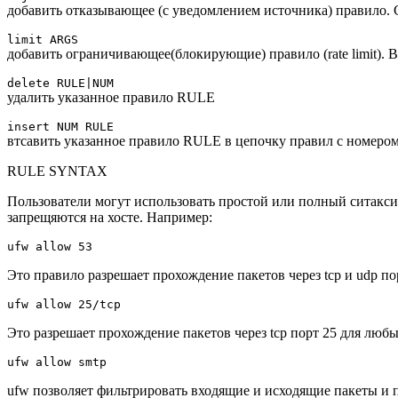
добавить отказывающее (с уведомлением источника) правил
limit ARGS
добавить ограничивающее(блокирующие) правило (rate limit)
delete RULE|NUM
удалить указанное правило RULE
insert NUM RULE
втсавить указанное правило RULE в цепочку правил с номер
RULE SYNTAX
Пользователи могут использовать простой или полный ситакси
запрещяются на хосте. Например:
ufw allow 53
Это правило разрешает прохождение пакетов через tcp и udp пор
ufw allow 25/tcp
Это разрешает прохождение пакетов через tcp порт 25 для любы
ufw allow smtp
ufw позволяет фильтрировать входящие и исходящие пакеты и п