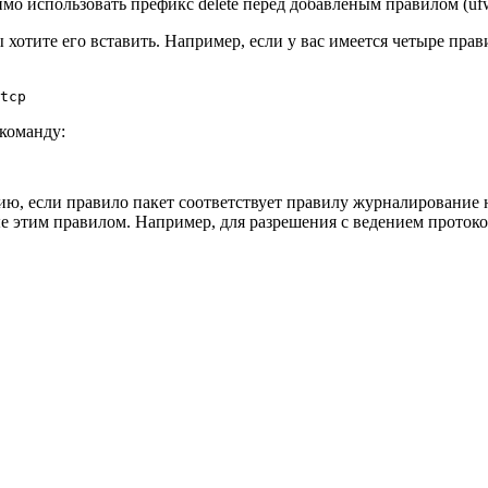
 использовать префикс delete перед добавленым правилом (ufw de
хотите его вставить. Например, если у вас имеется четыре прав
tcp
команду:
ю, если правило пакет соответствует правилу журналирование н
е этим правилом. Например, для разрешения с ведением протоко