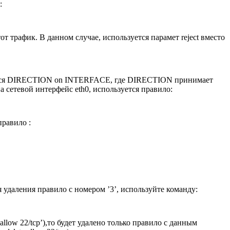
:
т трафик. В данном случае, используется парамет reject вместо
вается DIRECTION on INTERFACE, где DIRECTION принимает
 сетевой интерфейс eth0, используется правило:
правило :
 удаления правило с номером ’3’, используйте команду:
llow 22/tcp’),то будет удалено только правило с данным