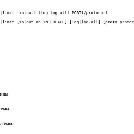
|limit [in|out] [log|log-all] PORT[/protocol]
|limit [in|out on INTERFACE] [log|log-all] [proto protoc
анды.
темы.
истемы.