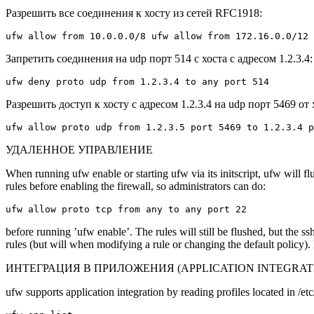
Разрешить все соединения к хосту из сетей RFC1918:
ufw allow from 10.0.0.0/8 ufw allow from 172.16.0.0/12 
Запретить соединения на udp порт 514 с хоста с адресом 1.2.3.4:
ufw deny proto udp from 1.2.3.4 to any port 514
Разрешить доступ к хосту с адресом 1.2.3.4 на udp порт 5469 от х
ufw allow proto udp from 1.2.3.5 port 5469 to 1.2.3.4 p
УДАЛЕННОЕ УПРАВЛЕНИЕ
When running ufw enable or starting ufw via its initscript, ufw will fl
rules before enabling the firewall, so administrators can do:
ufw allow proto tcp from any to any port 22
before running ’ufw enable’. The rules will still be flushed, but the s
rules (but will when modifying a rule or changing the default policy)
ИНТЕГРАЦИЯ В ПРИЛОЖЕНИЯ (APPLICATION INTEGRAT
ufw supports application integration by reading profiles located in /et