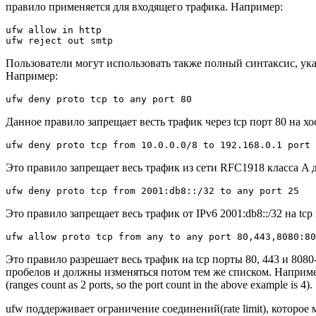
правило применяется для входящего трафика. Например:
ufw allow in http
ufw reject out smtp
Пользователи могут использовать также полный синтаксис, ука
Например:
ufw deny proto tcp to any port 80
Данное правило запрещает весть трафик через tcp порт 80 на хо
ufw deny proto tcp from 10.0.0.0/8 to 192.168.0.1 port 
Это правило запрещает весь трафик из сети RFC1918 класса A для
ufw deny proto tcp from 2001:db8::/32 to any port 25
Это правило запрещает весь трафик от IPv6 2001:db8::/32 на tcp 
ufw allow proto tcp from any to any port 80,443,8080:80
Это правило разрешает весь трафик на tcp порты 80, 443 и 80
пробелов и должны изменяться потом тем же списком. Например
(ranges count as 2 ports, so the port count in the above example is 4).
ufw поддерживает ограничение соединений(rate limit), которое 