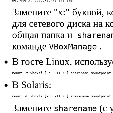
net use x: \\vboxsvr\sharename
Замените "x:" буквой, 
для сетевого диска на 
общая папка и
sharena
команде
.
VBoxManage
В госте Linux, использу
mount -t vboxsf [-o OPTIONS] sharename mountpoint
В Solaris:
mount -F vboxfs [-o OPTIONS] sharename mountpoint
Замените
(с 
sharename