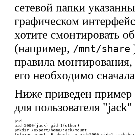
сетевой папки указанн
графическом интерфей
хотите смонтировать об
(например,
/mnt/share
правила монтирования, т
его необходимо сначала
Ниже приведен пример
для пользователя "jack" 
$id
uid=5000(jack) gid=1(other)
$mkdir /export/home/jack/mount
$pfexec mount -F vboxfs -o uid=5000,gid=1 jackshar