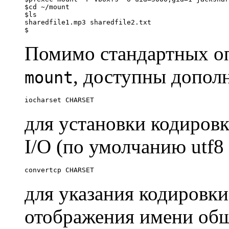
$cd ~/mount
$ls
sharedfile1.mp3 sharedfile2.txt
$
Помимо стандартных о
, доступны допол
mount
iocharset CHARSET
для установки кодиров
I/O (по умолчанию utf8 
convertcp CHARSET
для указания кодировки
отображения имени общ