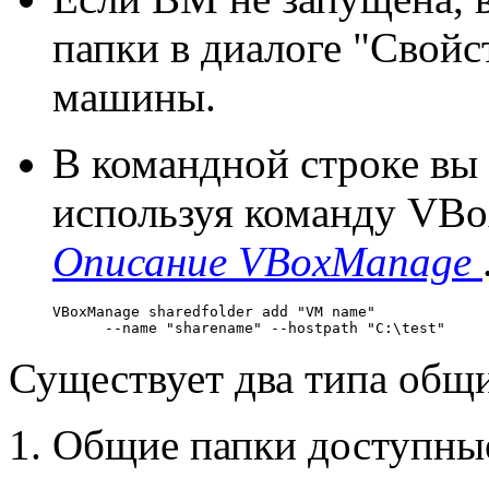
папки в диалоге "Свойс
машины.
В командной строке вы
используя команду VBo
Описание VBoxManage
VBoxManage sharedfolder add "VM name" 
      --name "sharename" --hostpath "C:\test"
Существует два типа общи
Общие папки доступные