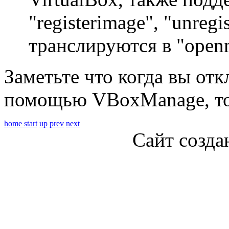
"registerimage", "unreg
транслируются в "open
Заметьте что когда вы отк
помощью VBoxManage, то о
home
start
up
prev
next
Сайт созда