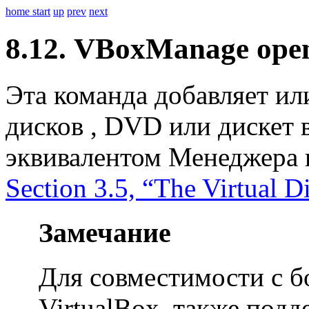
home
start
up
prev
next
8.12. VBoxManage ope
Эта команда добавляет ил
дисков , DVD или дискет в
эквивалентом Менеджера 
Section 3.5, “The Virtual 
Замечание
Для совместимости с б
VirtualBox, также под