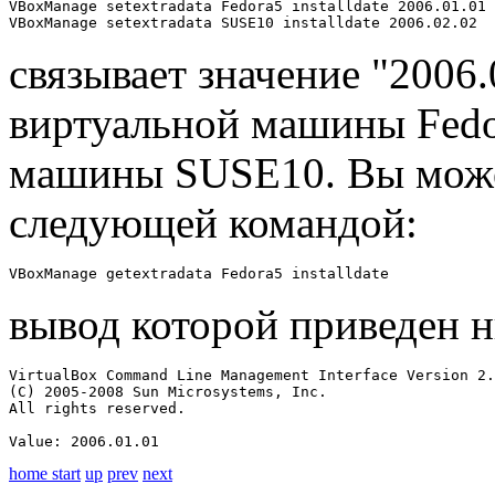
VBoxManage setextradata Fedora5 installdate 2006.01.01

VBoxManage setextradata SUSE10 installdate 2006.02.02
связывает значение "2006.0
виртуальной машины Fedor
машины SUSE10. Вы може
следующей командой:
VBoxManage getextradata Fedora5 installdate
вывод которой приведен 
VirtualBox Command Line Management Interface Version 2.
(C) 2005-2008 Sun Microsystems, Inc.

All rights reserved.

Value: 2006.01.01
home
start
up
prev
next