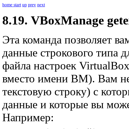
home
start
up
prev
next
8.19. VBoxManage getex
Эта команда позволяет ва
данные строкового типа 
файла настроек VirtualBo
вместо имени ВМ). Вам не
текстовую строку) с кото
данные и которые вы може
Например: