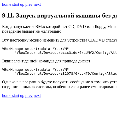
home
start
up
prev
next
9.11. Запуск виртуальной машины без 
Когда запускается ВМ,в которой нет CD, DVD или floppy, Virt
поведение бывает не желательно.
Эту настройку можно изменить для устройства CD/DVD следу
VBoxManage setextradata "YourVM"

      "VBoxInternal/Devices/piix3ide/0/LUN#2/Config/Att
Эквивалент данной команды для привода дискет:
VBoxManage setextradata "YourVM"

      "VBoxInternal/Devices/i82078/0/LUN#0/Config/Attac
Однако вы все равно будете получать сообщение о том, что ус
создании снимков системы, особенно если ранее смонтирован
home
start
up
prev
next