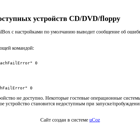
доступных устройств CD/DVD/floppy
ualBox с настройками по умолчанию выводит сообщение об ошибке
ющей командой:
achFailError" 0
hFailError" 0
тройство не доступно. Некоторые гостевые операционные систем
ное устройство становится недоступным при запуске/пробужден
Сайт создан в системе
uCoz