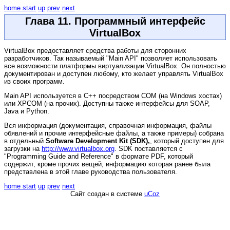
home
start
up
prev
next
Глава 11. Программный интерфейс
VirtualBox
VirtualBox предоставляет средства работы для сторонних
разработчиков. Так называемый "Main API" позволяет использовать
все возможности платформы виртуализации VirtualBox. Он полностью
документирован и доступен любому, кто желает управлять VirtualBox
из своих программ.
Main API используется в C++ посредством COM (на Windows хостах)
или XPCOM (на прочих). Доступны также интерфейсы для SOAP,
Java и Python.
Вся информация (документация, справочная информация, файлы
обявлений и прочие интерфейсные файлы, а также примеры) собрана
в отдельный
Software Development Kit (SDK),
, который доступен для
загрузки на
http://www.virtualbox.org
. SDK поставляется с
"Programming Guide and Reference" в формате PDF, который
содержит, кроме прочих вещей, информацию которая ранее была
представлена в этой главе руководства пользователя.
home
start
up
prev
next
Сайт создан в системе
uCoz