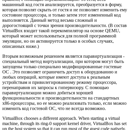
машинный код гостя анализируется, преобразуется в форму,
которая позволят скрыть от гостя и не позволяет изменить ему
состояние процессора, и только затем этот измененный код
выполняется. Данный метод весьма сложный и
дорогостоящий с точки зрения производительности. (В состав
VirtualBox входит такой перекомпилятор на основе QEMU,
который может использоваться для полной программной
эмуляции, но он активируется только в особых случаях,
описанных ниже.)
Вторым возможным решением является паравиртуализация -
специальный метод виртуализации, при котором могут быть
запущены только специально модифицированные гостевые
ОС . Это позволяет ограничить доступ к оборудованию и
любых операций, которые имеют доступа к реальным
устройствам и привилегированному режиму процессора,
перенаправив их запросы к гипервизору. С помощью
паравиртуализации можно добиться хорошей
функциональности и производительности на стандартных
x86-процессоры, но ее можно реализовать только, если можно
изменить код гостевой ОС, что не всегда возможно.
VirtualBox chooses a different approach. When starting a virtual
machine, through its ring-0 support kernel driver, VirtualBox has set
up the host system so that it can run most of the guest code natively,