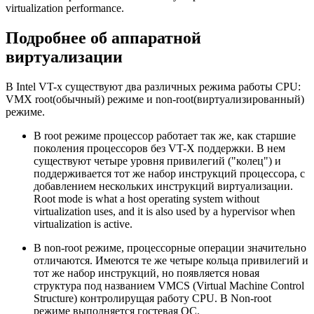
virtualization performance.
Подробнее об аппаратной
виртуализации
В Intel VT-х существуют два различных режима работы CPU:
VMX root(обычный) режиме и non-root(виртуализированный)
режиме.
В root режиме процессор работает так же, как старшие
поколения процессоров без VT-X поддержки. В нем
существуют четыре уровня привилегий ("колец") и
поддерживается тот же набор инструкций процессора, с
добавлением нескольких инструкций виртуализации.
Root mode is what a host operating system without
virtualization uses, and it is also used by a hypervisor when
virtualization is active.
В non-root режиме, процессорные операции значительно
отличаются. Имеются те же четыре кольца привилегий и
тот же набор инструкций, но появляется новая
структура под названием VMCS (Virtual Machine Control
Structure) контролирущая работу CPU. В Non-root
режиме выполняется гостевая ОС.