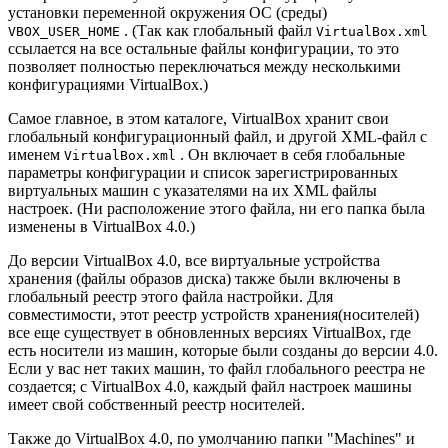
установки переменной окружения ОС (среды)
. (Так как глобальный файл
VBOX_USER_HOME
VirtualBox.xml
ссылается на все остальные файлы конфигурации, то это
позволяет полностью переключаться между несколькими
конфигурациями VirtualBox.)
Самое главное, в этом каталоге, VirtualBox хранит свои
глобальный конфигурационный файл, и другой XML-файл с
именем
. Он включает в себя глобальные
VirtualBox.xml
параметры конфигурации и список зарегистрированных
виртуальных машин с указателями на их XML файлы
настроек. (Ни расположение этого файла, ни его папка была
изменены в VirtualBox 4.0.)
До версии VirtualBox 4.0, все виртуальные устройства
хранения (файлы образов диска) также были включены в
глобальный реестр этого файла настройки. Для
совместимости, этот реестр устройств хранения(носителей)
все еще существует в обновленных версиях VirtualBox, где
есть носители из машин, которые были созданы до версии 4.0.
Если у вас нет таких машин, то файл глобального реестра не
создается; с VirtualBox 4.0, каждый файл настроек машины
имеет свой собственный реестр носителей.
Также до VirtualBox 4.0, по умолчанию папки "Machines" и