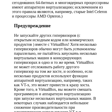
сегодняшних 64-битных и многоядерных процессоровы
имеют аппаратную виртуализацию; исключением из
этого правила являются, например, старые Intel Celeron
и процессоры AMD Opteron.)
Предупреждение
Не запускайте других гипервизоров (с
открытым исходным кодом или коммерческих
продуктов ) вместе с VirtualBox! Хотя несколько
гипервизоров обычно могут быть
установлены
параллельно, не пытайтесь
запускать
несколько
виртуальных машин в конкурирующих
гипервизорах в одно и то же время. VirtualBox
не может отслеживать работу другого
гипервизор на том же хосте, и особенно, если
несколько продуктов используют функции
аппаратной виртуализацию, например, таких
как VT-х, это может привести к краху хоста.
Кроме того, в VirtualBox, вы можете смешать
программную и аппаратную виртуализацию
при запуске нескольких виртуальных машин. В
некоторых случаях наблюдается небольшое
снижение производительности при
одновременном использовании VT-х и