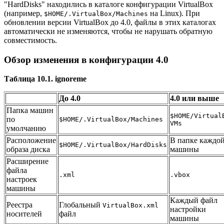
"HardDisks" находились в каталоге конфигурации VirtualBox
(например,
на Linux). При
$HOME/.
VirtualBox/Machines
обновлении версии VirtualBox до 4.0, файлы в этих каталогах
автоматически не изменяются, чтобы не нарушать обратную
совместимость.
Обзор изменения в конфигурации 4.0
Таблица 10.1. ignoreme
До 4.0
4.0 или выше
Папка машин
$HOME/Virtual
по
$HOME/.VirtualBox/Machines
VMs
умолчанию
Расположение
В папке каждо
$HOME/.VirtualBox/HardDisks
образа диска
машины
Расширение
файла
.xml
.vbox
настроек
машины
Каждый файл
Реестра
Глобальный
VirtualBox.xml
настройки
носителей
файл
машины