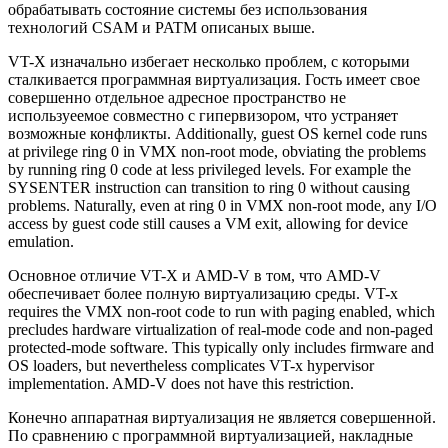
обрабатывать состояние системы без использования
технологий CSAM и PATM описаных выше.
VT-X изначально избегает несколько проблем, с которыми
сталкивается программная виртуализация. Гость имеет свое
совершенно отдельное адресное пространство не
используеемое совместно с гипервизором, что устраняет
возможные конфликты. Additionally, guest OS kernel code runs
at privilege ring 0 in VMX non-root mode, obviating the problems
by running ring 0 code at less privileged levels. For example the
SYSENTER instruction can transition to ring 0 without causing
problems. Naturally, even at ring 0 in VMX non-root mode, any I/O
access by guest code still causes a VM exit, allowing for device
emulation.
Основное отличие VT-X и AMD-V в том, что AMD-V
обеспечивает более полную виртуализацию среды. VT-x
requires the VMX non-root code to run with paging enabled, which
precludes hardware virtualization of real-mode code and non-paged
protected-mode software. This typically only includes firmware and
OS loaders, but nevertheless complicates VT-x hypervisor
implementation. AMD-V does not have this restriction.
Конечно аппаратная виртуализация не является совершенной.
По сравнению с программной виртуализацией, накладные