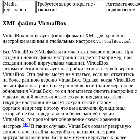
Media
Требуется явнре открытие /
Автоматическо
registration
закрытие
подключение
XML файлы VirtualBox
VirtualBox использует файлы формата XML для хранения
настройки машины и глобальных настроек
.
VirtualBox.xml
Все VirtualBox XML файлы помчаются номером версии. При
создании нового файла настройки создается (например, при
создании новой виртуальная машина), VirtualBox
автоматически использует настройки схемы текущей версии
VirtualBox. Эти файлы могут не читаться, если вы откатитесь
на более раннюю версию VirtualBox. Однако, когда VirtualBox
читает файл настроек более ранней версии (например, после
обновления VirtualBox), то он попытается считать настройки с
максимальной возможностью сохранения данных. Если
текущие настройки не могут сохраниться в старом
формате,например потому что вы включили функционал
который не был представлен в более ранней версии
VirtualBox, то произойдет обновление схемы хранения
[
40
]
настроек.
В таких случаях, VirtualBox создает резервную
копию старого файла настройки в каталоге настроек
виртуальной машины. Если вам нужно вернуться к более