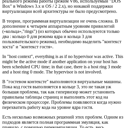
реального режима работы (режим V86, используемый "DOS
Box" в Windows 3.x и OS / 2 2.x), но никакой поддержки
виртуализации всей архитектуры не было предусмотрено.
В теории, программная виртуализации не очень сложна. В
дополнение к четырем аппаратным уровням привилегий
(«кольца»,"rings") (из которых обычно используются только
два : кольцо 0 для режима ядра и кольца 3 для
пользовательского режима), необходимо выделить "контекст
хоста" и "контекст гостя».
In "host context", everything is as if no hypervisor was active. This
might be the active mode if another application on your host has
been scheduled CPU time; in that case, there is a host ring 3 mode
and a host ring 0 mode. The hypervisor is not involved.
В "гостевом контексте" выполняются виртуальные машины.
Пока код гостя выполняется в кольце 3, это не такая уж
большая проблема, так как гипервизор может установить
правильны таблицы страниц и выполнять этот код на
физическом процессоре. Проблемы появляются когда нужно
перехватить работу кода на уровне ядра гостя.
Есть несколько возможных решений этих проблем. Одним из
подходов является полная программная эмуляция, как
правило, с помощью перекомпиляции. То есть, весь