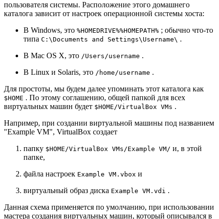
пользователя системы. Расположение этого домашнего
каталога зависит от настроек операционной системы хоста:
В Windows, это
; обычно что-то
%HOMEDRIVE%%HOMEPATH%
типа
.
C:\Documents and Settings\Username\
В Mac OS X, это
.
/Users/username
В Linux и Solaris, это
.
/home/username
Для простоты, мы будем далее упоминать этот каталога как
. По этому соглашению, общей папкой для всех
$HOME
виртуальных машин будет
.
$HOME/VirtualBox VMs
Например, при создании виртуальной машины под названием
"Example VM", VirtualBox создает
папку
и, в этой
$HOME/VirtualBox VMs/Example VM/
папке,
файла настроек
и
Example VM.vbox
виртуальный образ диска
.
Example VM.vdi
Данная схема применяется по умолчанию, при использовании
мастера создания виртуальных машин, который описывался в