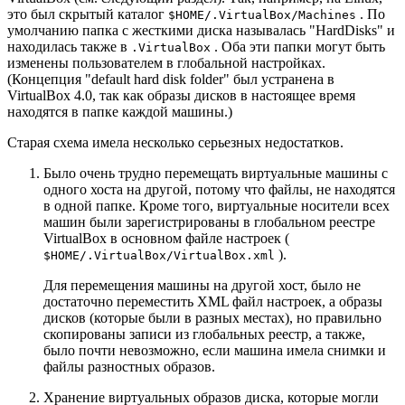
это был скрытый каталог
. По
$HOME/.
VirtualBox/Machines
умолчанию папка с жесткими диска называлась "HardDisks" и
находилась также в
. Оба эти папки могут быть
.
VirtualBox
изменены пользователем в глобальной настройках.
(Концепция "default hard disk folder" был устранена в
VirtualBox 4.0, так как образы дисков в настоящее время
находятся в папке каждой машины.)
Старая схема имела несколько серьезных недостатков.
Было очень трудно перемещать виртуальные машины с
одного хоста на другой, потому что файлы, не находятся
в одной папке. Кроме того, виртуальные носители всех
машин были зарегистрированы в глобальном реестре
VirtualBox в основном файле настроек (
).
$HOME/.
VirtualBox/VirtualBox.xml
Для перемещения машины на другой хост, было не
достаточно переместить XML файл настроек, а образы
дисков (которые были в разных местах), но правильно
скопированы записи из глобальных реестр, а также,
было почти невозможно, если машина имела снимки и
файлы разностных образов.
Хранение виртуальных образов диска, которые могли