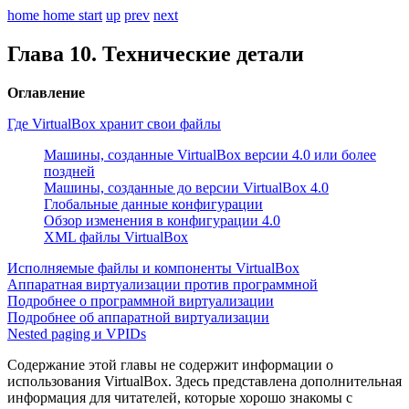
home
home
start
up
prev
next
Глава 10. Технические детали
Оглавление
Где VirtualBox хранит свои файлы
Машины, созданные VirtualBox версии 4.0 или более
поздней
Машины, созданные до версии VirtualBox 4.0
Глобальные данные конфигурации
Обзор изменения в конфигурации 4.0
XML файлы VirtualBox
Исполняемые файлы и компоненты VirtualBox
Аппаратная виртуализации против программной
Подробнее о программной виртуализации
Подробнее об аппаратной виртуализации
Nested paging и VPIDs
Содержание этой главы не содержит информации о
использования VirtualBox. Здесь представлена дополнительная
информация для читателей, которые хорошо знакомы с