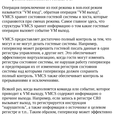
Операция переключение из root режима в non-root режим
называется "VM вход", обратная операция "VM выход".
VMCS хранит состояния гостевой системы и хоста, которые
сохраняются при сменах режима. Самое главное здесь, что
структуры VMCS хранит информацию о том какие гостевые
операции вызовет событие VM выход.
VMCS предоставляет достаточно полный контроль за тем, что
могут и не могут делать гостевые системы. Например,
гипервизор может разрешить гостевой писать данные в одни
регистры управления, а другие нет. Это обеспечивает
эффективную виртуализацию, когда гости могут изменять
регистры состояние системы, не нарушая работу гипервизора
и предотвращая их от изменения регистров состояния
системы над которыми гипервизора должен сохранить
полный контроль. VMCS также обеспечивает контроль за
прерываниями и исключениями.
Всякий раз, когда выполняется команда или событие, которое
приводит к VM выходу, VMCS содержит информацию о
причине выхода. Например, если запись в регистре CR0
вызывает выход, то регистрируется инструкция
"нарушитель", а также информация о источнике и целевом
регистре и т.п.. Таким образом, гипервизор может эффективно