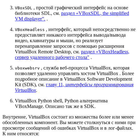
, простой графический интерфейс на основе
VBoxSDL
библиотеки SDL, см.
раздел «VBoxSDL, the simplified
VM displayer”.
.
, интерфейс, который непосредственно не
VBoxHeadless
предоставляет никакого интерфейса вывода/вывода
видео, клавиатуры и мыши, но реализует
перенаправление запросов с помощью расширения
VirtualBox Remote Desktop, см.
раздел «VBoxHeadless,
сервер удаленного рабочего стола"
.
, служба веб-процесса VirtualBox, которая
vboxwebsrv
позволяет удаленно управлять хостом VirtualBox . Более
подробное описание в VirtualBox Software Development
Kit (SDK), см.
главу 11,
интерфейсы программирования
VirtualBox
.
VirtualBox Python shell, Python альтернатива
VBoxManage. Описано так же в SDK.
Внутренне, VirtualBox состоит из множества более или менее
обособленных компонент. Вы можете столкнуться с ними при
просмотре сообщений об ошибках VirtualBox и в лог-файлах.
К ним относятся: