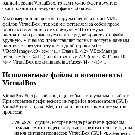
ранней версии VirtualBox, то вам нужно будет вручную
скопировать эти резервные файлы обратно.
Мы намеренно не документируем спецификации XML
файлов VirtualBox , так как мы оставляем за собой право
вносить изменения в них в будущем. Поэтому мы
настоятельно рекомендуем вам не редактировать эти файлы
вручную. VirtualBox предоставляет полный доступ к данным
настроек через утилиту командной строки <c0>
VBoxManage</c0> (см. <a1> Глава 8, <i2> VBoxManage
reference</i2> </a1> ) и собственный API (см. <a3> Глава 10,
<i4> VirtualBox programming interfaces</i4> </a3> ).
Исполняемые файлы и компоненты
VirtualBox
VirtualBox был разработан, с целю быть модульным и гибким.
При открытие графического интерфейса пользователя (GUI)
VirtualBox и запуске ВМ, то выполняются как минимум три
процесса:
, служба, которая всегда работает в фоновом
VBoxSVC
режиме. Этот процесс запускается автоматически одним
из клиентским процессов VirtualBox (GUI,
,
VBoxManage