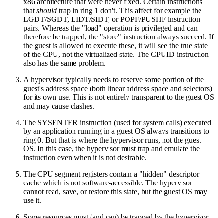
x86 architecture that were never fixed. Certain instructions
that
should
trap in ring 1 don't. This affect for example the
LGDT/SGDT, LIDT/SIDT, or POPF/PUSHF instruction
pairs. Whereas the "load" operation is privileged and can
therefore be trapped, the "store" instruction always succeed. If
the guest is allowed to execute these, it will see the true state
of the CPU, not the virtualized state. The CPUID instruction
also has the same problem.
A hypervisor typically needs to reserve some portion of the
guest's address space (both linear address space and selectors)
for its own use. This is not entirely transparent to the guest OS
and may cause clashes.
The SYSENTER instruction (used for system calls) executed
by an application running in a guest OS always transitions to
ring 0. But that is where the hypervisor runs, not the guest
OS. In this case, the hypervisor must trap and emulate the
instruction even when it is not desirable.
The CPU segment registers contain a "hidden" descriptor
cache which is not software-accessible. The hypervisor
cannot read, save, or restore this state, but the guest OS may
use it.
Some resources must (and can) be trapped by the hypervisor,