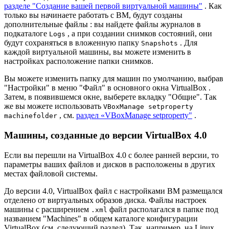
разделе "Создание вашей первой виртуальной машины"
. Как
только вы начинаете работать с ВМ, будут созданы
дополнительные файлы : вы найдете файлы журналов в
подкаталоге
, а при создании снимков состояний, они
Logs
будут сохраняться в вложенную папку
. Для
Snapshots
каждой виртуальной машины, вы можете изменить в
настройках расположение папки снимков.
Вы можете изменить папку для машин по умолчанию, выбрав
"Настройки" в меню "Файл" в основного окна VirtualBox .
Затем, в появившемся окне, выберете вкладку "Общие". Так
же вы можете использовать
VBoxManage setproperty
, см.
раздел «VBoxManage setproperty"
.
machinefolder
Машины, созданные до версии VirtualBox 4.0
Если вы перешли на VirtualBox 4.0 c более ранней версии, то
параметры ваших файлов и дисков в расположены в других
местах файловой системы.
До версии 4.0, VirtualBox файл с настройками ВМ размещался
отделено от виртуальных образов диска. Файлы настроек
машины с расширением
файл располагался в папке под
.xml
названием "Machines" в общем каталоге конфигурации
VirtualBox (см. следующий раздел). Так, например, на Linux,