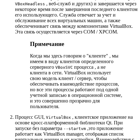
, веб-служб и других) и завершается через
VBoxHeadless
некоторое время после завершения последнего клиентом
его использующего. Служба отвечает за учет и
обслуживание всех виртуальных машин, а также
обеспеченивает связь между компонентами VirtualBox.
Эта связь осуществляется через COM / XPCOM.
Примечание
Когда мы здесь говорим о "клиенте" , мы
имеем в виду клиентов определенного
серверного
процесса , а не
VBoxSVC
клиента в сети. VirtualBox использует
свою модель клиент / сервер, чтобы
обеспечивать взаимодействие процессов,
но все эти процессы работают под одной
учетной записью в операционной системе,
и это совершенно прозрачно для
пользователя.
Процесс GUI,
, клиентское приложение на
VirtualBox
основе кросс-платформенной библиотеки Qt. При
запуске без параметра
,это приложение
--startvm
работает как VirtualBox manager, отображая список
виртуальных машин и их настройки. Взаимодействуя с