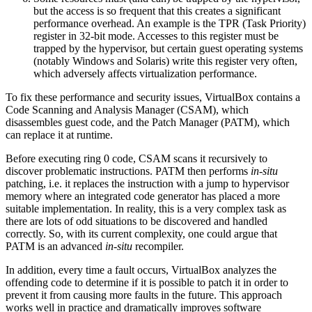
but the access is so frequent that this creates a significant
performance overhead. An example is the TPR (Task Priority)
register in 32-bit mode. Accesses to this register must be
trapped by the hypervisor, but certain guest operating systems
(notably Windows and Solaris) write this register very often,
which adversely affects virtualization performance.
To fix these performance and security issues, VirtualBox contains a
Code Scanning and Analysis Manager (CSAM), which
disassembles guest code, and the Patch Manager (PATM), which
can replace it at runtime.
Before executing ring 0 code, CSAM scans it recursively to
discover problematic instructions. PATM then performs
in-situ
patching, i.e. it replaces the instruction with a jump to hypervisor
memory where an integrated code generator has placed a more
suitable implementation. In reality, this is a very complex task as
there are lots of odd situations to be discovered and handled
correctly. So, with its current complexity, one could argue that
PATM is an advanced
in-situ
recompiler.
In addition, every time a fault occurs, VirtualBox analyzes the
offending code to determine if it is possible to patch it in order to
prevent it from causing more faults in the future. This approach
works well in practice and dramatically improves software