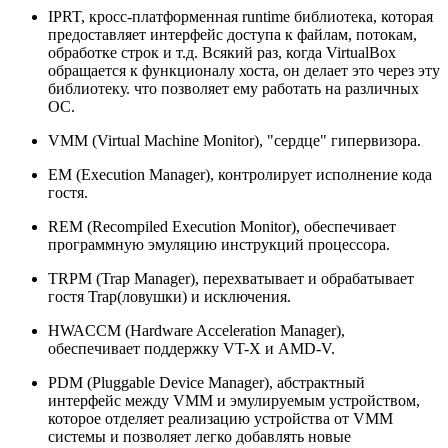
IPRT, кросс-платформенная runtime библиотека, которая
предоставляет интерфейс доступа к файлам, потокам,
обработке строк и т.д. Всякий раз, когда VirtualBox
обращается к функционалу хоста, он делает это через эту
библиотеку. что позволяет ему работать на различных
ОС.
VMM (Virtual Machine Monitor), "сердце" гипервизора.
EM (Execution Manager), контролирует исполнение кода
гостя.
REM (Recompiled Execution Monitor), обеспечивает
программную эмуляцию инструкций процессора.
TRPM (Trap Manager), перехватывает и обрабатывает
гостя Trap(ловушки) и исключения.
HWACCM (Hardware Acceleration Manager),
обеспечивает поддержку VT-X и AMD-V.
PDM (Pluggable Device Manager), абстрактный
интерфейс между VMM и эмулируемым устройством,
которое отделяет реализацию устройства от VMM
системы и позволяет легко добавлять новые