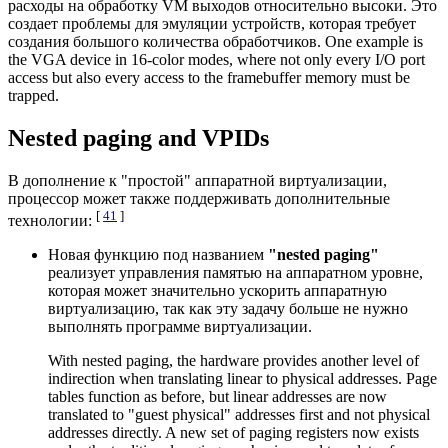
расходы на обработку VM выходов относительно высоки. Это
создает проблемы для эмуляции устройств, которая требует
создания большого количества обработчиков. One example is
the VGA device in 16-color modes, where not only every I/O port
access but also every access to the framebuffer memory must be
trapped.
Nested paging and VPIDs
В дополнение к "простой" аппаратной виртуализации,
процессор может также поддерживать дополнительные
[
41
]
технологии:
Новая функцию под названием
"nested paging"
реализует управления памятью на аппаратном уровне,
которая может значительно ускорить аппаратную
виртуализацию, так как эту задачу больше не нужно
выполнять программе виртуализации.
With nested paging, the hardware provides another level of
indirection when translating linear to physical addresses. Page
tables function as before, but linear addresses are now
translated to "guest physical" addresses first and not physical
addresses directly. A new set of paging registers now exists