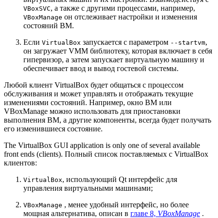
, а также с другими процессами, например,
VBoxSVC
он отслеживает настройки и изменения
VBoxManage
состояний ВМ.
Если
запускается с параметром
,
VirtualBox
--startvm
он загружает VMM библиотеку, которая включает в себя
гипервизор, а затем запускает виртуальную машину и
обеспечивает ввод и вывод гостевой системы.
Любой клиент VirtualBox будет общаться с процессом
обслуживания и может управлять и отображать текущие
изменениями состояний. Например, окно ВМ или
VBoxManage можно использовать для приостановки
выполнения ВМ, а другие компоненты, всегда будет получать
его изменившиеся состояние.
The VirtualBox GUI application is only one of several available
front ends (clients). Полный список поставляемых с VirtualBox
клиентов:
, использующий Qt интерфейс для
VirtualBox
управления виртуальными машинами;
, менее удобный интерфейс, но более
VBoxManage
мощная альтернатива, описан в
главе 8,
VBoxManage
.