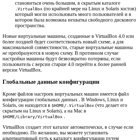
становиться очень большим, в скрытым каталоге
(по крайней мере на Linux и Solaris хостов)
.
VirtualBox
который могли использовать много пользователей и в
котором была возможна нехватка свободного дискового
пространства.
Новые виртуальные машины, созданные в VirtualBox 4.0 или
более поздней будет соответствовать новый схеме, а для
максимальной совместимости, старые виртуальные машины
не
преобразуются в новую схему. В противном случае
настройки машины будут безвозвратно потеряны, если
пользователь с версии старше 4.0 перейти к более ранней
версии VirtualBox.
Глобальные данные конфигурации
Кроме файлов настроек виртуальных машин имеется файл
конфигурации глобальных данных . В Windows, Linux и
Solaris, он находится в
(что делает его
$HOME/.
VirtualBox
скрытым на Linux и Solaris), а на Mac в
.
$HOME/Library/VirtualBox
VirtualBox создает этот каталог автоматически, в случае если
необходимо. По желанию, вы можете установить
альтернативный путь к каталогу конфигурации путем