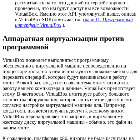
рассчитывать на то, что данный интерфейс хорошо
проверен и, что им будут доступны все возможности
VirtualBox. Именно этот API, упомянутый выше, описан
в VirtualBox SDK(опять же, см.
главу 11,
Программный
интерфейс VirtualBox
).
Аппаратная виртуализации против
программной
VirtualBox позволяет выполняться программному
обеспечению в виртуальной машине непосредственно на
процессоре хоста, но в нем используются сложные методы для
перехвата операций, которые будут вмешиваться в работу
хоста. Всякий раз, когда гостевая система может испортить
работу вашего компьютера и данные, VirtualBox препятствует
этому. В частности, VirtualBox имитирует работу большого
количества оборудования, которое гость считает доступым в
согласно настройке виртуальной машины для. Например,
когда гость пытается получить доступ к жесткому диску,
VirtualBox перенаправляет эти запросы, к виртуальному
жесткому диску виртуальной машины - обычно, это файл на
вашем хосте.
К сожалению, платформы x86, никогда не была расчитана на