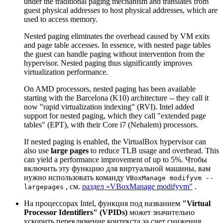
under the traditional paging mechanism and translates from
guest physical addresses to host physical addresses, which are
used to access memory.
Nested paging eliminates the overhead caused by VM exits
and page table accesses. In essence, with nested page tables
the guest can handle paging without intervention from the
hypervisor. Nested paging thus significantly improves
virtualization performance.
On AMD processors, nested paging has been available
starting with the Barcelona (K10) architecture -- they call it
now "rapid virtualization indexing" (RVI). Intel added
support for nested paging, which they call "extended page
tables" (EPT), with their Core i7 (Nehalem) processors.
If nested paging is enabled, the VirtualBox hypervisor can
also use
large pages
to reduce TLB usage and overhead. This
can yield a performance improvement of up to 5%. Чтобы
включить эту функцию для виртуальной машины, вам
нужно использовать команду
VBoxManage modifyvm --
, см.
раздел «VBoxManage modifyvm"
.
largepages
На процессорах Intel, функция под названием
"Virtual
Processor Identifiers" (VPIDs)
может значительно
ускорить переключение контекста за счет снижения